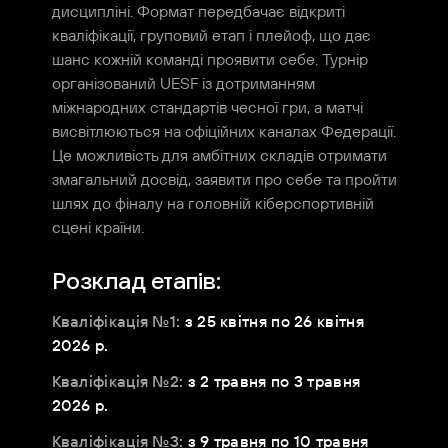
дисципліні. Формат передбачає відкриті
кваліфікації, груповий етап і плейоф, що дає
шанс кожній команді проявити себе. Турнір
організований UESF із дотриманням
міжнародних стандартів чесної гри, а матчі
висвітлюються на офіційних каналах Федерації.
Це можливість для амбітних складів отримати
змагальний досвід, заявити про себе та пройти
шлях до фіналу на головній кіберспортивній
сцені країни.
Розклад етапів:
Кваліфікація №1:
з 25 квітня по 26 квітня
2026 р.
Кваліфікація №2:
з 2 травня по 3 травня
2026 р.
Кваліфікація №3:
з 9 травня по 10 травня