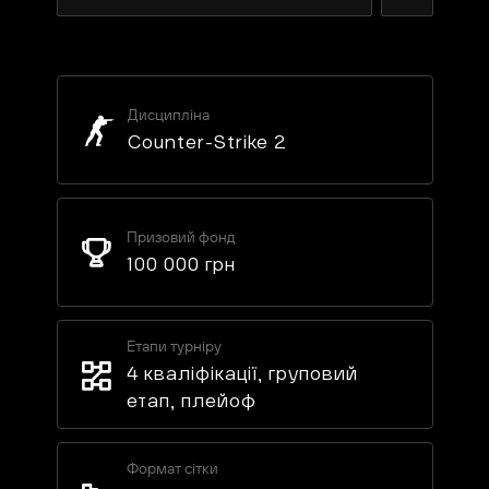
Дисципліна
Counter-Strike 2
Призовий фонд
100 000 грн
Етапи турніру
4 кваліфікації, груповий
етап, плейоф
Формат сітки