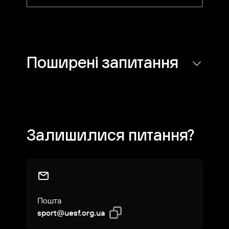
Поширені запитання
Яка дисципліна турніру?
Залишилися питання?
Хто може брати участь?
Як зареєструватися на турнір?
Пошта
sport@uesf.org.ua