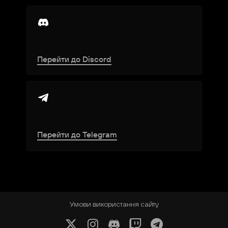
Скільки гравців у команді?
Чи є внесок за участь?
Перейти до Discord
Коли проходить турнір?
Перейти до Telegram
Який формат турніру?
Чи буде трансляція матчів?
Умови використання сайту
Який призовий фонд?